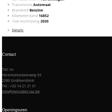
Transmissie
Automaat
Brandstof
Benzine
Kilometerstand
16852
1ste Inschrijving
2020
Details
Contact
TAC nv
Herentalsesteenweg 93
2280 Grobbendonk
Tel.: +32 14 21 21 51
info@mercedes-tac.be
Openingsuren